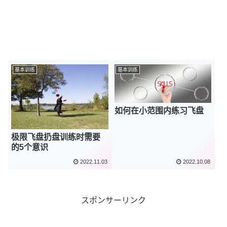
基本训练
基本训练
如何在小范围内练习飞盘
极限飞盘扔盘训练时需要
的5个意识
2022.11.03
2022.10.08
スポンサーリンク