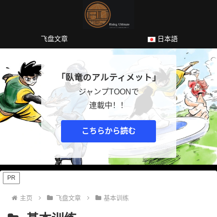
飞盘文章
日本語
「臥竜のアルティメット」
ジャンプTOONで
連載中！！
こちらから読む
PR
主页
飞盘文章
基本训练