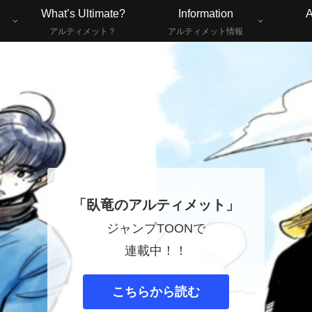
What’s Ultimate?
Information
A
アルティメット？
アルティメット情報
「臥竜のアルティメット」
ジャンプTOONで
連載中！！
こちらから読む