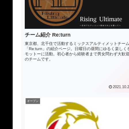
チーム紹介 Re:turn
東京都、北千住で活動するミックスアルティメットチー
「Re:turn」の紹介ページ。日曜日の昼間にゆるく楽しく
モットーに活動。初心者から経験者まで男女問わず大歓
のチームです。
2021.10.
オープン