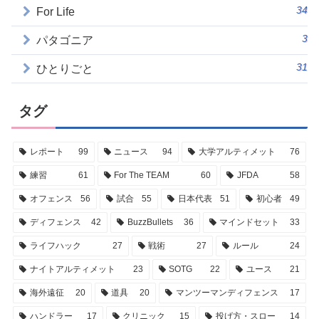
34
For Life
3
パタゴニア
31
ひとりごと
タグ
レポート
99
ニュース
94
大学アルティメット
76
練習
61
For The TEAM
60
JFDA
58
オフェンス
56
試合
55
日本代表
51
初心者
49
ディフェンス
42
BuzzBullets
36
マインドセット
33
ライフハック
27
戦術
27
ルール
24
ナイトアルティメット
23
SOTG
22
ユース
21
海外遠征
20
道具
20
マンツーマンディフェンス
17
ハンドラー
17
クリニック
15
投げ方・スロー
14