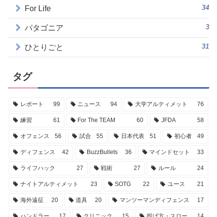
34
For Life
3
パタゴニア
31
ひとりごと
タグ
レポート
99
ニュース
94
大学アルティメット
76
練習
61
For The TEAM
60
JFDA
58
オフェンス
56
試合
55
日本代表
51
初心者
49
ディフェンス
42
BuzzBullets
36
マインドセット
33
ライフハック
27
戦術
27
ルール
24
ナイトアルティメット
23
SOTG
22
ユース
21
海外遠征
20
道具
20
マンツーマンディフェンス
17
ハンドラー
17
クリニック
15
投げ方・スロー
14