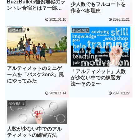
BuzzBullets恒例地獄のラ
少人数でもフルコートを
ントレ合宿とは？一部メ
作るべき理由
ニュー公開
2021.01.10
2020.11.21
基礎練習
初心者向け
アルティメットのミニゲ
「アルティメット」人数
ームを「バスケ3on3」風
が少ない中での練習方
にやってみた
法〜その２〜
2020.11.14
2020.03.22
初心者向け
人数が少ない中でのアル
ティメットの練習方法