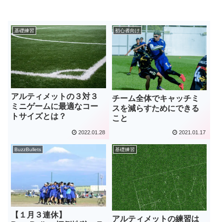
基礎練習
初心者向け
アルティメットの３対３
チーム全体でキャッチミ
ミニゲームに最適なコー
スを減らすためにできる
トサイズとは？
こと
2022.01.28
2021.01.17
BuzzBullets
基礎練習
【１月３連休】
アルティメットの練習は