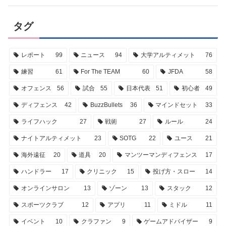
タグ
レポート
99
ニュース
94
大学アルティメット
76
練習
61
For The TEAM
60
JFDA
58
オフェンス
56
試合
55
日本代表
51
初心者
49
ディフェンス
42
BuzzBullets
36
マインドセット
33
ライフハック
27
戦術
27
ルール
24
ナイトアルティメット
23
SOTG
22
ユース
21
海外遠征
20
道具
20
マンツーマンディフェンス
17
ハンドラー
17
クリニック
15
投げ方・スロー
14
オンラインサロン
13
ゾーン
13
スタック
12
スポーツクラブ
12
アプリ
11
ミドル
11
イベント
10
クラファン
9
ゲームアドバイザー
9