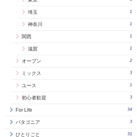
1
埼玉
1
神奈川
1
関西
1
滋賀
2
オープン
3
ミックス
1
ユース
3
初心者歓迎
34
For Life
3
パタゴニア
31
ひとりごと