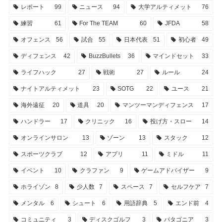
レポート
99
ニュース
94
大学アルティメット
76
練習
61
For The TEAM
60
JFDA
58
オフェンス
56
試合
55
日本代表
51
初心者
49
ディフェンス
42
BuzzBullets
36
マインドセット
33
ライフハック
27
戦術
27
ルール
24
ナイトアルティメット
23
SOTG
22
ユース
21
海外遠征
20
道具
20
マンツーマンディフェンス
17
ハンドラー
17
クリニック
16
投げ方・スロー
14
オンラインサロン
13
ゾーン
13
スタック
12
スポーツクラブ
12
アプリ
11
ミドル
11
イベント
10
クラファン
9
ゲームアドバイザー
9
ホライゾン
8
少人数
7
スペース
7
セルフケア
7
メンタル
6
シュート
6
用語辞典
5
エンド前
4
コミュニティ
3
ディスクゴルフ
3
パタゴニア
3