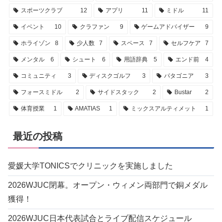
スポーツクラブ
12
アプリ
11
ミドル
11
イベント
10
クラファン
9
ゲームアドバイザー
9
ホライゾン
8
少人数
7
スペース
7
セルフケア
7
メンタル
6
シュート
6
用語辞典
5
エンド前
4
コミュニティ
3
ディスクゴルフ
3
パタゴニア
3
フォースミドル
2
サイドスタック
2
Bustar
2
体育授業
1
AMATIAS
1
ミックスアルティメット
1
最近の投稿
愛媛大学TONICSでクリニックを実施しました
2026WJUC閉幕。オープン・ウィメン両部門で銅メダル
獲得！
2026WJUC日本代表試合とライブ配信スケジュール