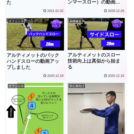
ンマースロー）の動画ア
た
ップしました
2021.01.02
2020.12.26
オフェンス
基礎練習
アルティメットのスロー
アルティメットのバック
技術向上は真似から始ま
ハンドスローの動画アッ
る
プしました
2020.12.18
2020.12.16
オフェンス
初心者向け