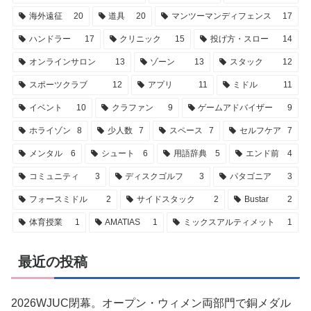
海外遠征
20
道具
20
マンツーマンディフェンス
17
ハンドラー
17
クリニック
15
投げ方・スロー
14
オンラインサロン
13
ゾーン
13
スタック
12
スポーツクラブ
12
アプリ
11
ミドル
11
イベント
10
クラファン
9
ゲームアドバイザー
9
ホライゾン
8
少人数
7
スペース
7
セルフケア
7
メンタル
6
シュート
6
用語辞典
5
エンド前
4
コミュニティ
3
ディスクゴルフ
3
パタゴニア
3
フォースミドル
2
サイドスタック
2
Bustar
2
体育授業
1
AMATIAS
1
ミックスアルティメット
1
最近の投稿
2026WJUC閉幕。オープン・ウィメン両部門で銅メダル