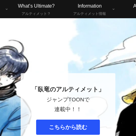
What’s Ultimate?
Information
A
アルティメット？
アルティメット情報
「臥竜のアルティメット」
ジャンプTOONで
連載中！！
こちらから読む