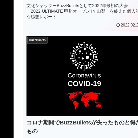
文化シヤッターBuzzBulletsとして2022年最初の大会
「2022 ULTIMATE 甲州オープン IN 山梨」を終えた個人
な感想レポート
2022.02.
BuzzBullets
コロナ期間でBuzzBulletsが失ったものと得
もの