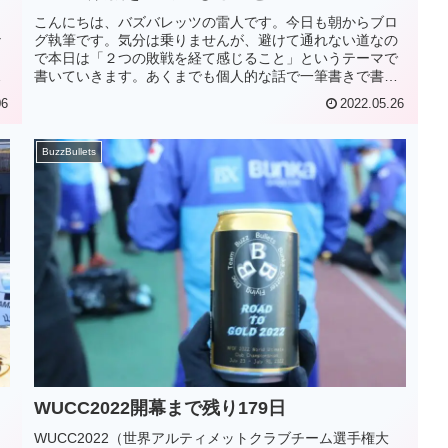
。
こんにちは、バズバレッツの雷人です。今日も朝からブロ
な
グ執筆です。気分は乗りませんが、避けて通れない道なの
ま
で本日は「２つの敗戦を経て感じること」というテーマで
け
書いていきます。あくまでも個人的な話で一筆書きで書い
ていきますので、どうなるかわかり...
06
2022.05.26
BuzzBullets
WUCC2022開幕まで残り179日
WUCC2022（世界アルティメットクラブチーム選手権大