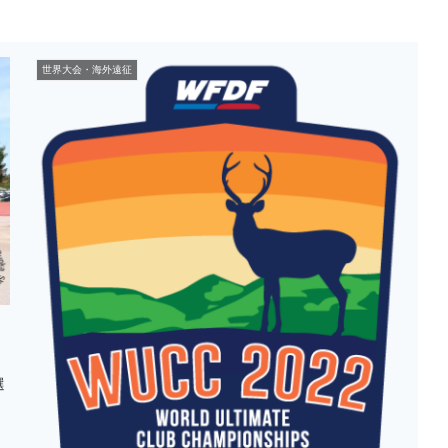
世界大会・海外遠征
し
選