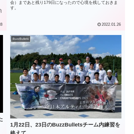
会）まであと残り179日になったので心境を残しておきま
す。
的
28
2022.01.26
BuzzBullets
た
1月22日、23日のBuzzBulletsチーム内練習を
終えて