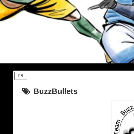
PR
BuzzBullets