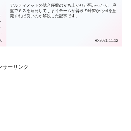
アルティメットの試合序盤の立ち上がりが悪かったり、序
盤でミスを連発してしまうチームが普段の練習から何を意
識すれば良いのか解説した記事です。
時
で
手
て
入
20
2021.11.12
ンサーリンク