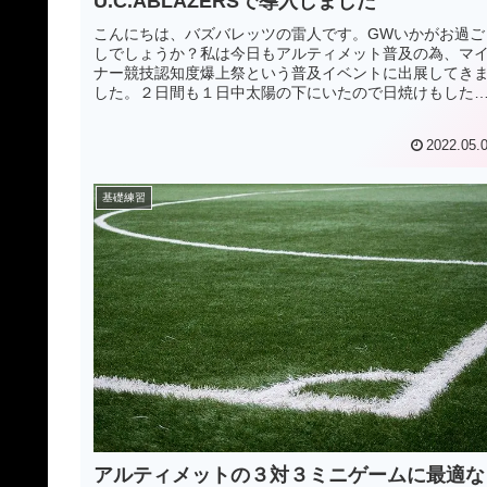
U.C.ABLAZERSで導入しました
こんにちは、バズバレッツの雷人です。GWいかがお過ご
しでしょうか？私は今日もアルティメット普及の為、マ
ナー競技認知度爆上祭という普及イベントに出展してき
した。２日間も１日中太陽の下にいたので日焼けもした
し、とにかく疲れました。ただ多くの...
2022.05.
基礎練習
アルティメットの３対３ミニゲームに最適な