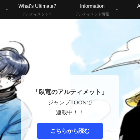
What’s Ultimate?
Information
A
アルティメット？
アルティメット情報
「臥竜のアルティメット」
ジャンプTOONで
連載中！！
こちらから読む