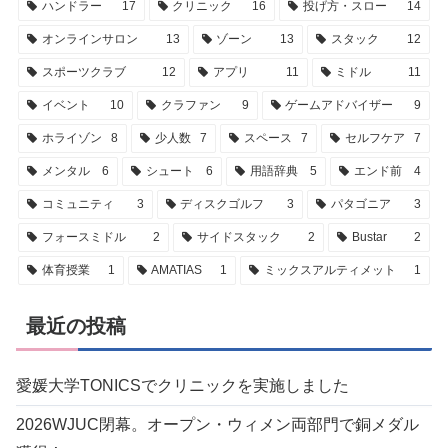
ハンドラー
17
クリニック
16
投げ方・スロー
14
オンラインサロン
13
ゾーン
13
スタック
12
スポーツクラブ
12
アプリ
11
ミドル
11
イベント
10
クラファン
9
ゲームアドバイザー
9
ホライゾン
8
少人数
7
スペース
7
セルフケア
7
メンタル
6
シュート
6
用語辞典
5
エンド前
4
コミュニティ
3
ディスクゴルフ
3
パタゴニア
3
フォースミドル
2
サイドスタック
2
Bustar
2
体育授業
1
AMATIAS
1
ミックスアルティメット
1
最近の投稿
愛媛大学TONICSでクリニックを実施しました
2026WJUC閉幕。オープン・ウィメン両部門で銅メダル