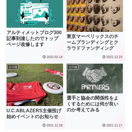
アルティメットブログ300
東京マーベリックスのチ
記事到達したのでトップ
ームブランディングとク
ページ改修します
ラウドファンディング
2022.02.14
2021.12.23
その他
その他
選手と協会の関係性をよ
くするためには何が良い
のか考えてみる
U.C.ABLAZERS主催投げ
始めイベントのお知らせ
2021.12.18
2021.11.17