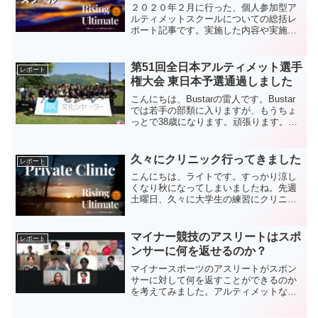
２０２０年２月に行った、個人参加型ア
ルティメットスクールについての総括レ
ポート記事です。実施した内容や実施し
て感じた事について紹介しています。
第51回全日本アルティメット選手
レポート
権大会 東日本予選通過しました
こんにちは、Bustarの雷人です。Bustar
では若手の部類に入りますが、もうちょ
っとで38歳になります。頑張ります。今
日は、第51回全日本アルティメット選手
権大会 東日本予選通過の報告記事になり
ます。前置きもほどほどにいきます。第
久々にクリニック行ってきました
レポート
51回...
こんにちは、ライトです。すっかり涼し
くなり秋になってしまいましたね。先週
土曜日、久々に大学生の練習にクリニッ
クに行ってきました。今日はその時に感
じたことなどを、レポートとして残して
おこうと思います。一筆書きでさらっと
マイナー競技のアスリートはスポ
レポート
書いていきます。やはりど...
ンサーに何を返せるのか？
マイナースポーツのアスリートがスポン
サーに対して何を返すことができるのか
を考えてみました。アルティメットなら
ではのリターンも考えてみました。