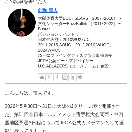
この記事を書いた人
能勢 雷人
大阪体育大学BOUHSEARS（2007~2010）〜
文化シヤッターBuzzBullets（2011~2022）〜
Bustar
ポジション：ハンドラー
日本代表歴：2010WU23UC、
2011,2015,AOUC、2012,2016,WUGC、
2024WMUC
埼玉県フライングディスク協会事務局長
JFDA公認ゲームアドバイザー
U.C.ABLAZERS（ユースチーム）創設
こんにちは、雷人です。
2026年5月30日〜31日に大阪のJグリーン堺で開催され
た、第51回全日本アルティメット選手権大会関西・中四
国地区予選A日程についてJFDA公式カメラマンとして撮
影に行ってきました。