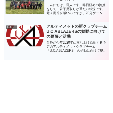
こんにちは、雷人です。昨日軽めの捻挫
をして、若干足取りが重たい状況です。
元々足首が緩いのですが、70分ゲームで
スパイクを履いたら負担がかかったよう
です。（普段はトレシュー）11月に向け
て少しずつスパイクを履くリハビリを進
アルティメットの新クラブチーム
レポート
めていこうと思います...
U.C.ABLAZERSの始動に向けて
の葛藤と活動
自身が今年2020年に立ち上げ始動する予
定のアルティメットクラブチーム
「U.C.ABLAZERS」の始動に向けて現在
動いている活動のまとめと、チーム始動
に向けての葛藤や悩みを書いた記事で
す。