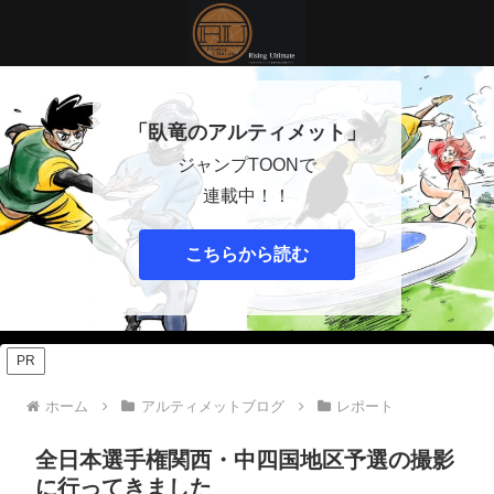
「臥竜のアルティメット」
ジャンプTOONで
連載中！！
こちらから読む
PR
ホーム
アルティメットブログ
レポート
全日本選手権関西・中四国地区予選の撮影
に行ってきました