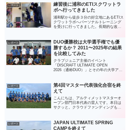
練習後に浦和のETIスクワットラ
レポート
ボへ行ってきました
浦和駅から徒歩３分の好立地にあるETIス
クワットラボへパーソナルトレーニング
を受けに行ってきました。長期的な改善
案を提案してもらって満足度の高い施術
を受けられました。
DUO優勝校は大学選手権でも優
レポート
勝するか？ 2011〜2025年の結果
を比較してみた
クラブジュニア主催のイベント
「DISCRAFT ULTIMATE OPEN
2026（通称DUO）」とその年の大学アル
ティメット選手権の優勝校が同じかどう
か調べてみました
第4回マスター代表強化合宿を終
レポート
えて
こんにちは、アルティメットマスターオ
ープン部門日本代表の雷人です。本日は
サクッと。クラウドファンディングも無
事に終わり、世界マスターズアルティメ
ット選手権大会まで残り32日となりまし
た。この土日はマスターオープン部門も
JAPAN ULTIMATE SPRING
レポート
強化合宿を行い、ノマデ...
CAMPを終えて