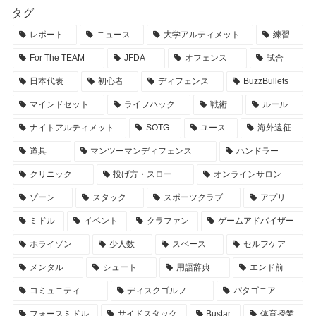
タグ
レポート
ニュース
大学アルティメット
練習
For The TEAM
JFDA
オフェンス
試合
日本代表
初心者
ディフェンス
BuzzBullets
マインドセット
ライフハック
戦術
ルール
ナイトアルティメット
SOTG
ユース
海外遠征
道具
マンツーマンディフェンス
ハンドラー
クリニック
投げ方・スロー
オンラインサロン
ゾーン
スタック
スポーツクラブ
アプリ
ミドル
イベント
クラファン
ゲームアドバイザー
ホライゾン
少人数
スペース
セルフケア
メンタル
シュート
用語辞典
エンド前
コミュニティ
ディスクゴルフ
パタゴニア
フォースミドル
サイドスタック
Bustar
体育授業