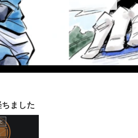
年が経ちました
と