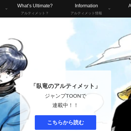
What’s Ultimate?
Information
A
アルティメット？
アルティメット情報
「臥竜のアルティメット」
ジャンプTOONで
連載中！！
こちらから読む