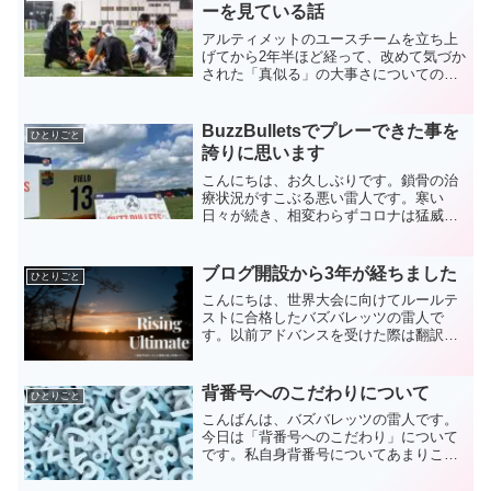
始め、6月にブ...
ーを見ている話
アルティメットのユースチームを立ち上
げてから2年半ほど経って、改めて気づか
された「真似る」の大事さについての独
り言です。
BuzzBulletsでプレーできた事を
ひとりごと
誇りに思います
こんにちは、お久しぶりです。鎖骨の治
療状況がすこぶる悪い雷人です。寒い
日々が続き、相変わらずコロナは猛威を
ふるっていますがいかがお過ごしでしょ
うか。長らくブログを更新しておらず楽
しみにしてくださっている少数の方、申
ブログ開設から3年が経ちました
ひとりごと
し訳ございません。久々にも...
こんにちは、世界大会に向けてルールテ
ストに合格したバズバレッツの雷人で
す。以前アドバンスを受けた際は翻訳の
間違いに泣かされた経験があるので、１
回でパスできて本当によかったです。＃
翻訳アプリ様様さて今日は「ブログ開設
背番号へのこだわりについて
ひとりごと
から3年が経ちました」とい...
こんばんは、バズバレッツの雷人です。
今日は「背番号へのこだわり」について
です。私自身背番号についてあまりこだ
わっている方ではないのですが、こだわ
っている方もいると思います。（昔は私