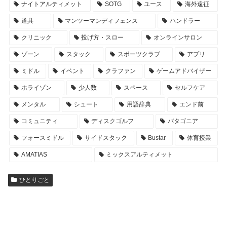
ナイトアルティメット
SOTG
ユース
海外遠征
道具
マンツーマンディフェンス
ハンドラー
クリニック
投げ方・スロー
オンラインサロン
ゾーン
スタック
スポーツクラブ
アプリ
ミドル
イベント
クラファン
ゲームアドバイザー
ホライゾン
少人数
スペース
セルフケア
メンタル
シュート
用語辞典
エンド前
コミュニティ
ディスクゴルフ
パタゴニア
フォースミドル
サイドスタック
Bustar
体育授業
AMATIAS
ミックスアルティメット
ひとりごと