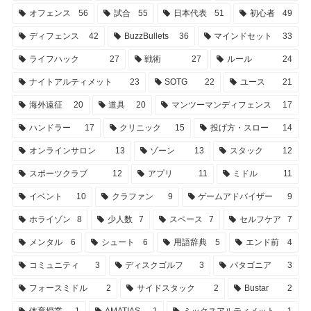
オフェンス
56
試合
55
日本代表
51
初心者
49
ディフェンス
42
BuzzBullets
36
マインドセット
33
ライフハック
27
戦術
27
ルール
24
ナイトアルティメット
23
SOTG
22
ユース
21
海外遠征
20
道具
20
マンツーマンディフェンス
17
ハンドラー
17
クリニック
15
投げ方・スロー
14
オンラインサロン
13
ゾーン
13
スタック
12
スポーツクラブ
12
アプリ
11
ミドル
11
イベント
10
クラファン
9
ゲームアドバイザー
9
ホライゾン
8
少人数
7
スペース
7
セルフケア
7
メンタル
6
シュート
6
用語辞典
5
エンド前
4
コミュニティ
3
ディスクゴルフ
3
パタゴニア
3
フォースミドル
2
サイドスタック
2
Bustar
2