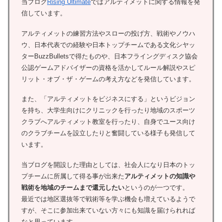
当ブログ
Rising Ultimate
ではアルティメットに関する情報を発
信しています。
アルティメットの練習方法やスローの投げ方、戦術やノウハ
ウ、日本代表での経験や日本トップチームである文化シヤッ
ターBuzzBulletsで得たものや、日本フライングディスク協会
公認ゲームアドバイザーの資格を活かしてルール解説やスピ
リット・オブ・ザ・ゲームの考え方などを発信しています。
また、「アルティメットをビジネスにする」というビジョン
を持ち、大学生向けにクリニックを行ったり地域のスポーツ
クラブへアルティメット教室を行ったり、自身でユース向け
のクラブチームを設立したりと奮闘している様子も発信して
います。
当ブログを開設した理由としては、社会人になり日本のトッ
プチームに所属して得る事が出来た
アルティメットの知識や
戦術を地域のチームまで還元したい
というのが一つです。
最近では地区選抜等で戦術等を学ぶ機会も増えているようで
すが、そこに参加出来ていない方々にも知識を届けられれば
なと思っています。