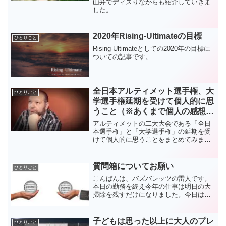
山弁でディスりながらも紹介していきま
した。
2020年Rising-Ultimateの目標
ひとりごと
Rising-Ultimateとしての2020年の目標に
ついての記事です。
全日本アルティメット選手権、大
ひとりごと
学選手権延期を受けて個人的に思
うこと（※あくまで個人の感想で
す）
アルティメットの二大大会である「全日
本選手権」と「大学選手権」の延期を受
けて個人的に思うことをまとめてみまし
た。
質問箱についてお願い
ひとりごと
こんばんは、バズバレッツの雷人です。
本日の勤務を終え今年の仕事は明日の大
掃除を残すだけになりました。今日は質
問箱について自信が思うことがあるので
質問をくださる方へのお願い記事です。
質問箱についてお願い昨年5月にTwitterを
子どもは思った以上に大人のプレ
ひとりごと