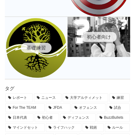
初心者向け
基礎練習
タグ
レポート
ニュース
大学アルティメット
練習
For The TEAM
JFDA
オフェンス
試合
日本代表
初心者
ディフェンス
BuzzBullets
マインドセット
ライフハック
戦術
ルール