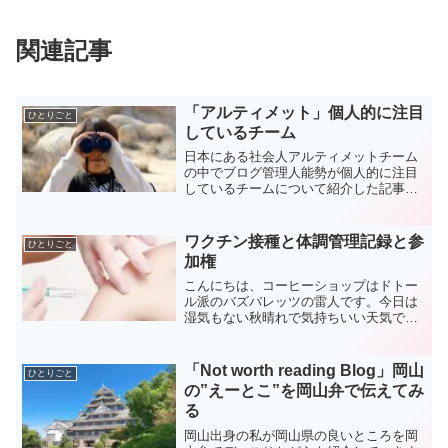
関連記事
「アルティメット」個人的に注目
ひとりごと
しているチーム
日本にある社会人アルティメットチーム
の中でブログ管理人能勢が個人的に注目
しているチームについて紹介した記事で
す。
ワクチン接種と体調管理記録と参
ひとりごと
加権
こんにちは、コーヒーショップはドトー
ル派のバズバレッツの雷人です。今日は
湿気もない秋晴れで気持ちいい天気でし
たね。旅行に行きたくなる季節になって
きました。さて今日は「ワクチン接種と
体調管理記録と参加権」というテーマで
「Not worth reading Blog」岡山
ひとりごと
書いていきます。ちょっと...
の”えーとこ”を岡山弁で伝えてみ
る
岡山出身の私が岡山県の良いところを岡