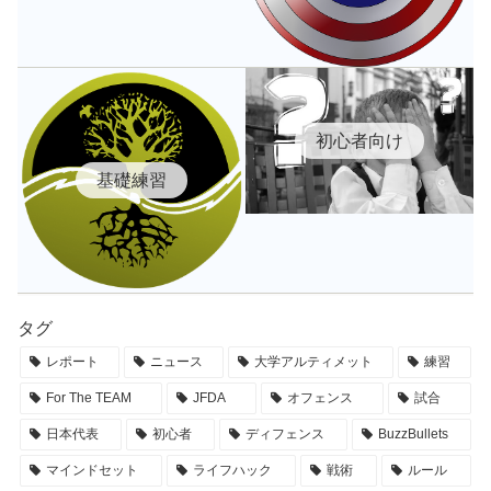
初心者向け
基礎練習
タグ
レポート
ニュース
大学アルティメット
練習
For The TEAM
JFDA
オフェンス
試合
日本代表
初心者
ディフェンス
BuzzBullets
マインドセット
ライフハック
戦術
ルール