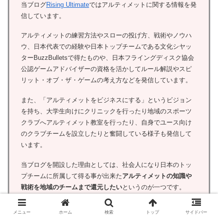
当ブログ
Rising Ultimate
ではアルティメットに関する情報を発
信しています。
アルティメットの練習方法やスローの投げ方、戦術やノウハ
ウ、日本代表での経験や日本トップチームである文化シヤッ
ターBuzzBulletsで得たものや、日本フライングディスク協会
公認ゲームアドバイザーの資格を活かしてルール解説やスピ
リット・オブ・ザ・ゲームの考え方などを発信しています。
また、「アルティメットをビジネスにする」というビジョン
を持ち、大学生向けにクリニックを行ったり地域のスポーツ
クラブへアルティメット教室を行ったり、自身でユース向け
のクラブチームを設立したりと奮闘している様子も発信して
います。
当ブログを開設した理由としては、社会人になり日本のトッ
プチームに所属して得る事が出来た
アルティメットの知識や
戦術を地域のチームまで還元したい
というのが一つです。
最近では地区選抜等で戦術等を学ぶ機会も増えているようで
すが、そこに参加出来ていない方々にも知識を届けられれば
メニュー
ホーム
検索
トップ
サイドバー