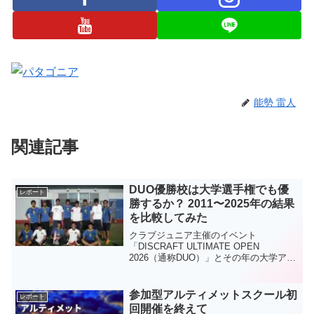
能勢 雷人
関連記事
DUO優勝校は大学選手権でも優
レポート
勝するか？ 2011〜2025年の結果
を比較してみた
クラブジュニア主催のイベント
「DISCRAFT ULTIMATE OPEN
2026（通称DUO）」とその年の大学アル
ティメット選手権の優勝校が同じかどう
か調べてみました
参加型アルティメットスクール初
レポート
回開催を終えて