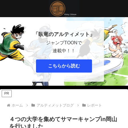
「臥竜のアルティメット」
ジャンプTOONで
連載中！！
こちらから読む
PR
ホーム
アルティメットブログ
レポート
４つの大学を集めてサマーキャンプin岡山
を行いました