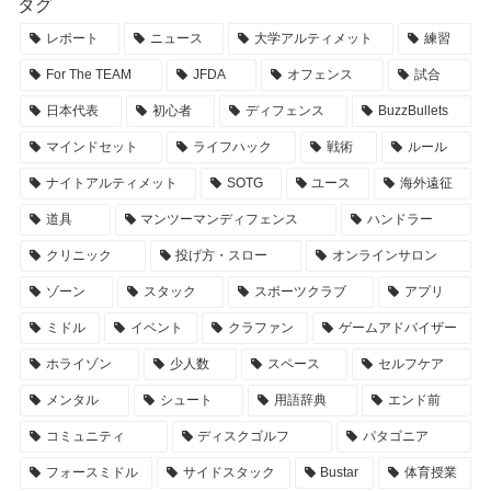
タグ
レポート
ニュース
大学アルティメット
練習
For The TEAM
JFDA
オフェンス
試合
日本代表
初心者
ディフェンス
BuzzBullets
マインドセット
ライフハック
戦術
ルール
ナイトアルティメット
SOTG
ユース
海外遠征
道具
マンツーマンディフェンス
ハンドラー
クリニック
投げ方・スロー
オンラインサロン
ゾーン
スタック
スポーツクラブ
アプリ
ミドル
イベント
クラファン
ゲームアドバイザー
ホライゾン
少人数
スペース
セルフケア
メンタル
シュート
用語辞典
エンド前
コミュニティ
ディスクゴルフ
パタゴニア
フォースミドル
サイドスタック
Bustar
体育授業