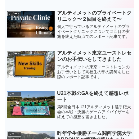
案を提案してもらって満足度の高い施術
を受けられました。
アルティメットのプライベートク
レポート
リニック〜２回目を終えて〜
個人で行っているアルティメットのプラ
イベートクリニックについて２回目の実
施を終えた時点でのレポート記事です。
アルティメット東京ユーストレセ
レポート
ンのお手伝いをしてきました
アルティメットの東京ユーストレセンの
お手伝いとして高校生の部の講師をした
際のレポート記事です。
U21本戦のGAを終えて感想レポ
レポート
ート
第8回全日本U21アルティメット選手権大
会の本戦・決勝のゲームアドバイザーを
終えての感想を書きました。
昨年学生優勝チーム関西学院大学
レポート