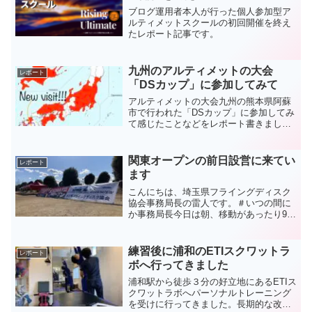
ブログ運用者本人が行った個人参加型ア
ルティメットスクールの初回開催を終え
たレポート記事です。
九州のアルティメットの大会
レポート
「DSカップ」に参加してみて
アルティメットの大会九州の熊本県阿蘇
市で行われた「DSカップ」に参加してみ
て感じたことなどをレポート書きまし
た。
関東オープンの前日設営に来てい
レポート
ます
こんにちは、埼玉県フライングディスク
協会事務局長の雷人です。＃いつの間に
か事務局長今日は朝、移動があったり9時
から打合せがあったりとバタバタしてお
り更新が遅くなりました。ただいま「暑
いぜ熊谷！」で有名なラグビータウンの
練習後に浦和のETIスクワットラ
レポート
埼玉県熊谷市に来ており...
ボへ行ってきました
浦和駅から徒歩３分の好立地にあるETIス
クワットラボへパーソナルトレーニング
を受けに行ってきました。長期的な改善