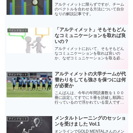
アルティメットに限らずですが、チーム
のベクトルを合わせる方法について自分
なりの解説記事です。
「アルティメット」そもそもどん
マインドセット
なコミュニケーションを取れば良
いの？
アルティメットにおいて、そもそもどん
なコミュニケーションを取れば良いの
か、なぜコミュニケーションを取る必要
があるのかを解説した記事です。
アルティメットの大学チームが代
マインドセット
替わりをしても強さを保つには何
が必要か
こんばんは、今年の年間読書数を１００
冊に設定してすでに５冊を読破し順調に
行っているので浮かれている雷人です。
（まだ２週間、達成率５％）今日は大学
チームが代替わりをしても強さには何が
必要かを考えてみます。質問いただきま
メンタルトレーニングのセッショ
マインドセット
した。（遅くなってすいま...
ンを受けました Vol.1
オンラインでGOLD MENTALさんのメン