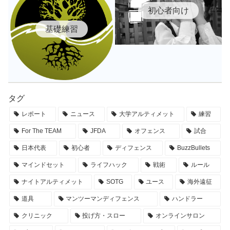
初心者向け
基礎練習
タグ
レポート
ニュース
大学アルティメット
練習
For The TEAM
JFDA
オフェンス
試合
日本代表
初心者
ディフェンス
BuzzBullets
マインドセット
ライフハック
戦術
ルール
ナイトアルティメット
SOTG
ユース
海外遠征
道具
マンツーマンディフェンス
ハンドラー
クリニック
投げ方・スロー
オンラインサロン