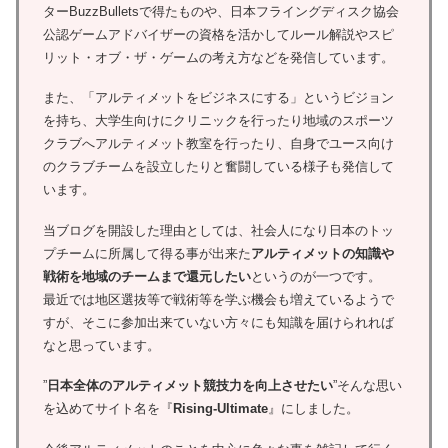
ターBuzzBulletsで得たものや、日本フライングディスク協会
公認ゲームアドバイザーの資格を活かしてルール解説やスピ
リット・オブ・ザ・ゲームの考え方などを発信しています。
また、「アルティメットをビジネスにする」というビジョン
を持ち、大学生向けにクリニックを行ったり地域のスポーツ
クラブへアルティメット教室を行ったり、自身でユース向け
のクラブチームを設立したりと奮闘している様子も発信して
います。
当ブログを開設した理由としては、社会人になり日本のトッ
プチームに所属して得る事が出来た
アルティメットの知識や
戦術を地域のチームまで還元したい
というのが一つです。
最近では地区選抜等で戦術等を学ぶ機会も増えているようで
すが、そこに参加出来ていない方々にも知識を届けられれば
なと思っています。
”
日本全体のアルティメット競技力を向上させたい
”そんな思い
を込めてサイト名を『
Rising-Ultimate
』にしました。