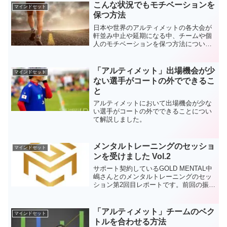
こんな状況でもモチベーションを
マインドセット
保つ方法
日本や世界のアルティメットの各大会が
軒並み中止や延期になる中、チームや個
人のモチベーションを保つ方法について
個人的な意見を解説した記事です。
「アルティメット」出場機会が少
マインドセット
ない選手がコートの外でできるこ
と
アルティメットにおいて出場機会が少な
い選手がコートの外でできることについ
て解説しました。
メンタルトレーニングのセッショ
マインドセット
ンを受けました Vol.2
サポート契約しているGOLD MENTAL中
嶋さんとのメンタルトレーニングのセッ
ション第2回目レポートです。前回の振り
返りや、次の1ヶ月で意識することなどを
重点的に進めていきました。
「アルティメット」チームのベク
マインドセット
トルを合わせる方法