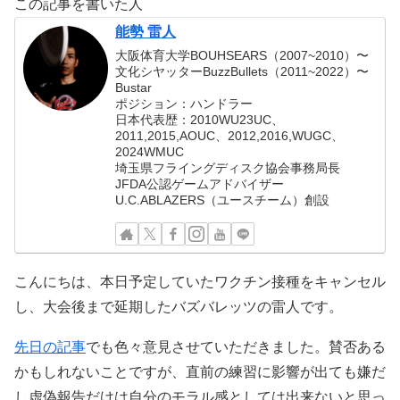
この記事を書いた人
能勢 雷人
大阪体育大学BOUHSEARS（2007~2010）〜
文化シヤッターBuzzBullets（2011~2022）〜
Bustar
ポジション：ハンドラー
日本代表歴：2010WU23UC、
2011,2015,AOUC、2012,2016,WUGC、
2024WMUC
埼玉県フライングディスク協会事務局長
JFDA公認ゲームアドバイザー
U.C.ABLAZERS（ユースチーム）創設
こんにちは、本日予定していたワクチン接種をキャンセル
し、大会後まで延期したバズバレッツの雷人です。
先日の記事
でも色々意見させていただきました。賛否ある
かもしれないことですが、直前の練習に影響が出ても嫌だ
し虚偽報告だけは自分のモラル感としては出来ないと思っ