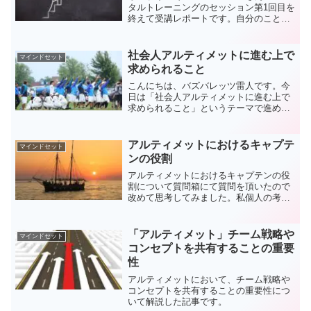
タルトレーニングのセッション第1回目を
終えて受講レポートです。自分のことを
客観視できることが今後につながると感
じています。
社会人アルティメットに進む上で
マインドセット
求められること
こんにちは、バズバレッツ雷人です。今
日は「社会人アルティメットに進む上で
求められること」というテーマで進めて
いきます。質問いただきました。学生ア
ルティメットから社会人アルティメット
に進む際、求められるものはどんなこと
アルティメットにおけるキャプテ
マインドセット
ですか？学生アルティメッ...
ンの役割
アルティメットにおけるキャプテンの役
割について質問箱にて質問を頂いたので
改めて思考してみました。私個人の考え
方にはなりますが、１つの参考になれば
と思います。
「アルティメット」チーム戦略や
マインドセット
コンセプトを共有することの重要
性
アルティメットにおいて、チーム戦略や
コンセプトを共有することの重要性につ
いて解説した記事です。