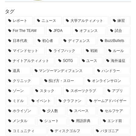
タグ
レポート
ニュース
大学アルティメット
練習
For The TEAM
JFDA
オフェンス
試合
日本代表
初心者
ディフェンス
BuzzBullets
マインドセット
ライフハック
戦術
ルール
ナイトアルティメット
SOTG
ユース
海外遠征
道具
マンツーマンディフェンス
ハンドラー
クリニック
投げ方・スロー
オンラインサロン
ゾーン
スタック
スポーツクラブ
アプリ
ミドル
イベント
クラファン
ゲームアドバイザー
ホライゾン
少人数
スペース
セルフケア
メンタル
シュート
用語辞典
エンド前
コミュニティ
ディスクゴルフ
パタゴニア