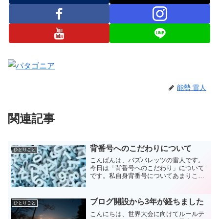
能勢 雷人
関連記事
背番号へのこだわりについて
ひとりごと
こんばんは、バズバレッツの雷人です。
今日は「背番号へのこだわり」について
です。私自身背番号についてあまりこだ
わっている方ではないのですが、こだわ
っている方もいると思います。（昔は私
もこだわりがありました。）需要は大し
ブログ開設から3年が経ちました
ひとりごと
てないと思いますが、自分...
こんにちは、世界大会に向けてルールテ