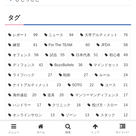
タグ
レポート
99
ニュース
94
大学アルティメット
76
練習
61
For The TEAM
60
JFDA
58
オフェンス
56
試合
55
日本代表
51
初心者
49
ディフェンス
42
BuzzBullets
36
マインドセット
33
ライフハック
27
戦術
27
ルール
24
ナイトアルティメット
23
SOTG
22
ユース
21
海外遠征
20
道具
20
マンツーマンディフェンス
17
ハンドラー
17
クリニック
16
投げ方・スロー
14
オンラインサロン
13
ゾーン
13
スタック
12
スポーツクラブ
12
アプリ
11
ミドル
11
メニュー
ホーム
検索
トップ
サイドバー
イベント
10
クラファン
9
ゲームアドバイザー
9