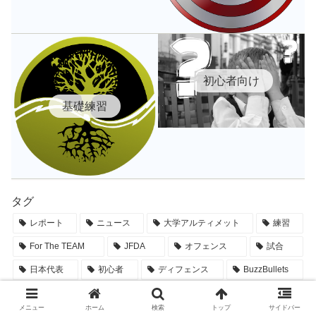
初心者向け
基礎練習
タグ
レポート
ニュース
大学アルティメット
練習
For The TEAM
JFDA
オフェンス
試合
日本代表
初心者
ディフェンス
BuzzBullets
マインドセット
ライフハック
戦術
ルール
メニュー
ホーム
検索
トップ
サイドバー
ナイトアルティメット
SOTG
ユース
海外遠征