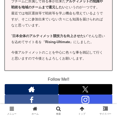
プチームに所属して得る事が出来た
アルティメットの知識や
戦術を地域のチームまで還元したい
というのが一つです。
最近では地区選抜等で戦術等を学ぶ機会も増えているようで
すが、そこに参加出来ていない方々にも知識を届けられれば
なと思っています。
”
日本全体のアルティメット競技力を向上させたい
”そんな思い
を込めてサイト名を『
Rising-Ultimate
』にしました。
今後アルティメットのことを中心に色々な事を雑記して行く
と思いますので今後ともよろしくお願いします。
Follow Me!!
メニュー
ホーム
検索
トップ
サイドバー