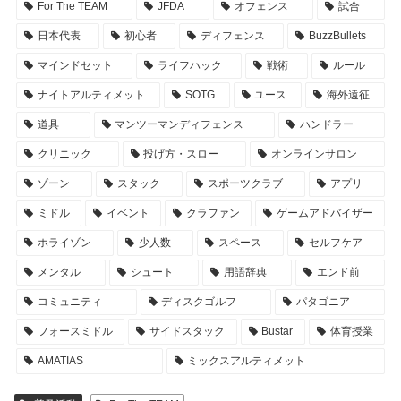
For The TEAM
JFDA
オフェンス
試合
日本代表
初心者
ディフェンス
BuzzBullets
マインドセット
ライフハック
戦術
ルール
ナイトアルティメット
SOTG
ユース
海外遠征
道具
マンツーマンディフェンス
ハンドラー
クリニック
投げ方・スロー
オンラインサロン
ゾーン
スタック
スポーツクラブ
アプリ
ミドル
イベント
クラファン
ゲームアドバイザー
ホライゾン
少人数
スペース
セルフケア
メンタル
シュート
用語辞典
エンド前
コミュニティ
ディスクゴルフ
パタゴニア
フォースミドル
サイドスタック
Bustar
体育授業
AMATIAS
ミックスアルティメット