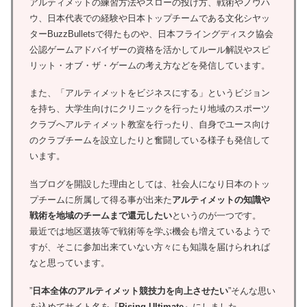
アルティメットの練習方法やスローの投げ方、戦術やノウハ
ウ、日本代表での経験や日本トップチームである文化シヤッ
ターBuzzBulletsで得たものや、日本フライングディスク協会
公認ゲームアドバイザーの資格を活かしてルール解説やスピ
リット・オブ・ザ・ゲームの考え方などを発信しています。
また、「アルティメットをビジネスにする」というビジョン
を持ち、大学生向けにクリニックを行ったり地域のスポーツ
クラブへアルティメット教室を行ったり、自身でユース向け
のクラブチームを設立したりと奮闘している様子も発信して
います。
当ブログを開設した理由としては、社会人になり日本のトッ
プチームに所属して得る事が出来た
アルティメットの知識や
戦術を地域のチームまで還元したい
というのが一つです。
最近では地区選抜等で戦術等を学ぶ機会も増えているようで
すが、そこに参加出来ていない方々にも知識を届けられれば
なと思っています。
”
日本全体のアルティメット競技力を向上させたい
”そんな思い
を込めてサイト名を『
Rising-Ultimate
』にしました。