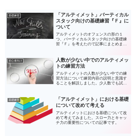
「アルティメット」バーティカル
基礎練習
スタック向けの基礎練習『Ｆ』に
ついて
アルティメットのオフェンスの形の１
つ、バーティカルスタック向けの基礎練
習『Ｆ』を考えたので記事にまとめまし
た。
人数が少ない中でのアルティメッ
初心者向け
トの練習方法
アルティメットの人数が少ない中での練
習方法について練習内容の説明と意識す
ることを解説しました。少人数でも試合
を意識して「リアリティ」を求めて練習
することが大切です。
「アルティメット」における基礎
基礎練習
について改めて考える
アルティメットにおける基礎について改
めて考えてみました。スロー力とキャッ
チ力の重要性についての記事です。