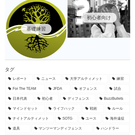
初心者向け
基礎練習
タグ
レポート
ニュース
大学アルティメット
練習
For The TEAM
JFDA
オフェンス
試合
日本代表
初心者
ディフェンス
BuzzBullets
マインドセット
ライフハック
戦術
ルール
ナイトアルティメット
SOTG
ユース
海外遠征
道具
マンツーマンディフェンス
ハンドラー