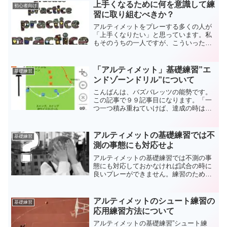
上手くなるために何を意識して練
初心者向け
習に取り組むべきか？
アルティメットをプレーする多くの人が
「上手くなりたい」と思っています。私
もそのうちの一人ですが、こういったこ
とを意識して練習するのが良いだろう内
容をまとめてみました。練習に対する意
識が変われば上達速度は上がる・・・は
「アルティメット」基礎練習”エ
基礎練習
ず。
ンドゾーンドリル”について
こんばんは、バズバレッツの能勢です。
この記事で９９記事目になります。「一
つ一つ積み重ねていけば、達成の時は必
ず来る」ある方からの教えです。１００
記事は節目である事は確かですが、目標
はまだまだ先にあるので、少しづつ積み
アルティメットの基礎練習では不
基礎練習
上げていきます。さて、今...
測の事態にも対応せよ
アルティメットの基礎練習では不測の事
態にも対応しておかなければ試合の時に
良いプレーができません。練習のための
練習にしないためにも、練習をいかに試
合と同じようにプレーするかが重要にな
るので、基礎練習中であっても次のプレ
アルティメットのシュート練習の
基礎練習
ーを考えながらプレーする大切さについ
応用練習方法について
て書きました。
アルティメットの基礎練習”シュート練