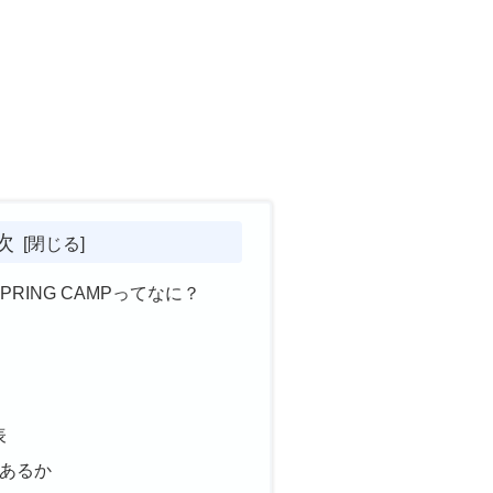
次
E SPRING CAMPってなに？
表
あるか