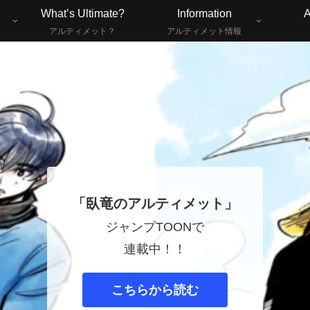
What’s Ultimate?
Information
A
アルティメット？
アルティメット情報
「臥竜のアルティメット」
ジャンプTOONで
連載中！！
こちらから読む