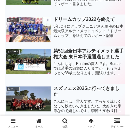
てレポート書きました。
ドリームカップ2022を終えて
レポート
3年ぶりにクラブジュニアさん主催の日本
最大級アルティメットイベント「ドリー
ムカップ」を終えてのレポート記事
第51回全日本アルティメット選手
レポート
権大会 東日本予選通過しました
こんにちは、Bustarの雷人です。Bustar
では若手の部類に入りますが、もうちょ
っとで38歳になります。頑張ります。今
日は、第51回全日本アルティメット選手
権大会 東日本予選通過の報告記事になり
ます。前置きもほどほどにいきます。第
スズフェス2025に行ってきまし
レポート
51回...
た
こんにちは、雷人です。すっかり涼しく
なって秋めいてきましたね。大好きな季
節なので嬉しいです。季節の変わり目、
体調崩さないように気をつけていきまし
ょう。さて、今日は「スズフェス2025に
行ってきました」というレポート記事に
アルティメットの新クラブチーム
メニュー
ホーム
検索
トップ
サイドバー
レポート
なります。個人的に結...