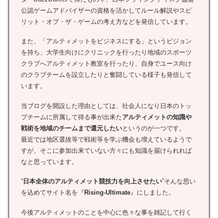
公認ゲームアドバイザーの資格を活かしてルール解説やスピ
リット・オブ・ザ・ゲームの考え方などを発信しています。
また、「アルティメットをビジネスにする」というビジョン
を持ち、大学生向けにクリニックを行ったり地域のスポーツ
クラブへアルティメット教室を行ったり、自身でユース向け
のクラブチームを設立したりと奮闘している様子も発信して
います。
当ブログを開設した理由としては、社会人になり日本のトッ
プチームに所属して得る事が出来た
アルティメットの知識や
戦術を地域のチームまで還元したい
というのが一つです。
最近では地区選抜等で戦術等を学ぶ機会も増えているようで
すが、そこに参加出来ていない方々にも知識を届けられれば
なと思っています。
”
日本全体のアルティメット競技力を向上させたい
”そんな思い
を込めてサイト名を『
Rising-Ultimate
』にしました。
今後アルティメットのことを中心に色々な事を雑記して行く