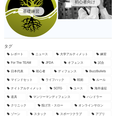
初心者向け
基礎練習
タグ
レポート
ニュース
大学アルティメット
練習
For The TEAM
JFDA
オフェンス
試合
日本代表
初心者
ディフェンス
BuzzBullets
マインドセット
ライフハック
戦術
ルール
ナイトアルティメット
SOTG
ユース
海外遠征
道具
マンツーマンディフェンス
ハンドラー
クリニック
投げ方・スロー
オンラインサロン
ゾーン
スタック
スポーツクラブ
アプリ