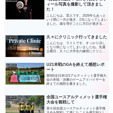
ィール写真を撮影して頂きまし
た！
こんにちは、雷人です。2026年もあっと
いう間に一月が過ぎ、2月になってしまい
ました。歳を増すごとに月日が過ぎるの
が早くなってる気がします。集中して過
ごさないとですね。しばらくブログをお
休みしておりました。なかなか執筆に気
久々にクリニック行ってきました
レポート
が向かない日々が続...
こんにちは、ライトです。すっかり涼し
くなり秋になってしまいましたね。先週
土曜日、久々に大学生の練習にクリニッ
クに行ってきました。今日はその時に感
じたことなどを、レポートとして残して
おこうと思います。一筆書きでさらっと
U21本戦のGAを終えて感想レポ
レポート
書いていきます。やはりど...
ート
第8回全日本U21アルティメット選手権大
会の本戦・決勝のゲームアドバイザーを
終えての感想を書きました。
全国ユースアルティメット選手権
レポート
大会を観戦して
第６回全国ユースアルティメット選手権
大会を観戦して感じたことを備忘録とし