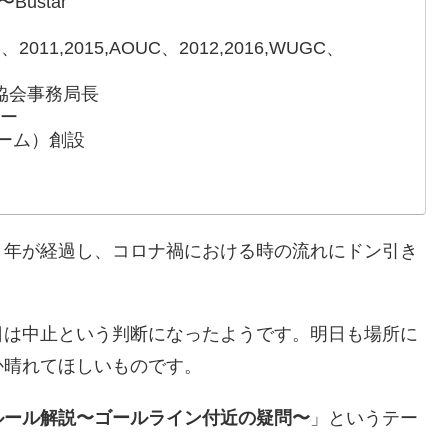
〜Bustar
011,2015,AOUC、2012,2016,WUGC、
協会事務局長
ザー
スチーム）創設
１年が経過し、コロナ禍における時の流れにドン引き
日は中止という判断になったようです。明日も場所に
か晴れてほしいものです。
ルール解説〜ゴールライン付近の疑問〜
」というテー