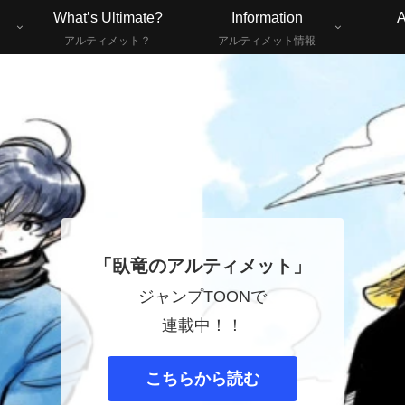
What’s Ultimate?
Information
A
アルティメット？
アルティメット情報
「臥竜のアルティメット」
ジャンプTOONで
連載中！！
こちらから読む